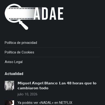
Política de privacidad
Política de Cookies
Aviso Legal
Actualidad
𝗠𝗶𝗴𝘂𝗲𝗹 𝗔́𝗻𝗴𝗲𝗹 𝗕𝗹𝗮𝗻𝗰𝗼: 𝗟𝗮𝘀 𝟰𝟴 𝗵𝗼𝗿𝗮𝘀 𝗾𝘂𝗲 𝗹𝗼
𝗰𝗮𝗺𝗯𝗶𝗮𝗿𝗼𝗻 𝘁𝗼𝗱𝗼
julio 10, 2026
Ya podéis ver «NADAL» en NETFLIX