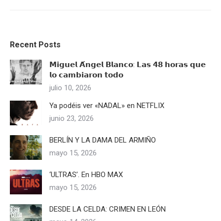
Recent Posts
𝗠𝗶𝗴𝘂𝗲𝗹 𝗔́𝗻𝗴𝗲𝗹 𝗕𝗹𝗮𝗻𝗰𝗼: 𝗟𝗮𝘀 𝟰𝟴 𝗵𝗼𝗿𝗮𝘀 𝗾𝘂𝗲
𝗹𝗼 𝗰𝗮𝗺𝗯𝗶𝗮𝗿𝗼𝗻 𝘁𝗼𝗱𝗼
julio 10, 2026
Ya podéis ver «NADAL» en NETFLIX
junio 23, 2026
BERLÍN Y LA DAMA DEL ARMIÑO
mayo 15, 2026
‘ULTRAS’. En HBO MAX
mayo 15, 2026
DESDE LA CELDA: CRIMEN EN LEÓN