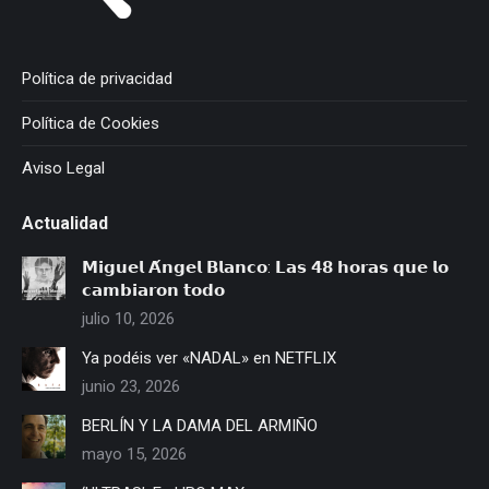
Política de privacidad
Política de Cookies
Aviso Legal
Actualidad
𝗠𝗶𝗴𝘂𝗲𝗹 𝗔́𝗻𝗴𝗲𝗹 𝗕𝗹𝗮𝗻𝗰𝗼: 𝗟𝗮𝘀 𝟰𝟴 𝗵𝗼𝗿𝗮𝘀 𝗾𝘂𝗲 𝗹𝗼
𝗰𝗮𝗺𝗯𝗶𝗮𝗿𝗼𝗻 𝘁𝗼𝗱𝗼
julio 10, 2026
Ya podéis ver «NADAL» en NETFLIX
junio 23, 2026
BERLÍN Y LA DAMA DEL ARMIÑO
mayo 15, 2026