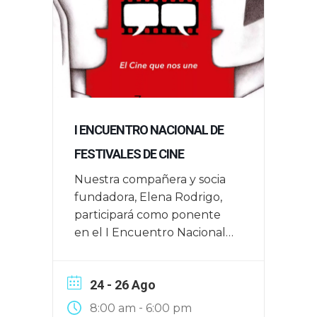
I ENCUENTRO NACIONAL DE
FESTIVALES DE CINE
Nuestra compañera y socia
fundadora, Elena Rodrigo,
participará como ponente
en el I Encuentro Nacional
de Festivales de Cine que
tendrá lugar en Zaragoza el
24 - 26 Ago
16, 17 y 18 de junio de 2025
-
8:00 am
6:00 pm