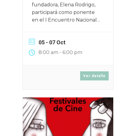
fundadora, Elena Rodrigo,
participará como ponente
en el I Encuentro Nacional
de Festivales de Cine que
tendrá lugar en Zaragoza el
05 - 07 Oct
16, 17 y 18 de junio de 2025
-
8:00 am
6:00 pm
Ver detalle