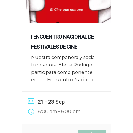
I ENCUENTRO NACIONAL DE
FESTIVALES DE CINE
Nuestra compañera y socia
fundadora, Elena Rodrigo,
participará como ponente
en el I Encuentro Nacional
de Festivales de Cine que
tendrá lugar en Zaragoza el
21 - 23 Sep
16, 17 y 18 de junio de 2025
-
8:00 am
6:00 pm