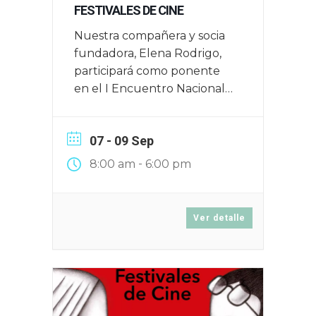
FESTIVALES DE CINE
Nuestra compañera y socia
fundadora, Elena Rodrigo,
participará como ponente
en el I Encuentro Nacional
de Festivales de Cine que
tendrá lugar en Zaragoza el
07 - 09 Sep
16, 17 y 18 de junio de 2025
-
8:00 am
6:00 pm
Ver detalle