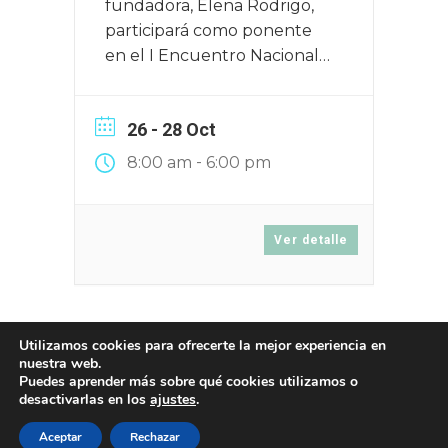
fundadora, Elena Rodrigo,
participará como ponente
en el I Encuentro Nacional
de Festivales de Cine que
tendrá lugar en Zaragoza el
26 - 28 Oct
16, 17 y 18 de junio de 2025
-
8:00 am
6:00 pm
Ver detalle
Utilizamos cookies para ofrecerte la mejor experiencia en
Ver más
nuestra web.
Puedes aprender más sobre qué cookies utilizamos o
desactivarlas en los
ajustes
.
Aceptar
Rechazar