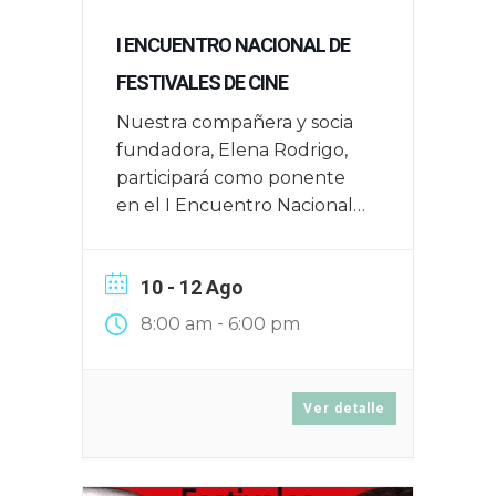
I ENCUENTRO NACIONAL DE
FESTIVALES DE CINE
Nuestra compañera y socia
fundadora, Elena Rodrigo,
participará como ponente
en el I Encuentro Nacional
de Festivales de Cine que
tendrá lugar en Zaragoza el
10 - 12 Ago
16, 17 y 18 de junio de 2025
-
8:00 am
6:00 pm
Ver detalle