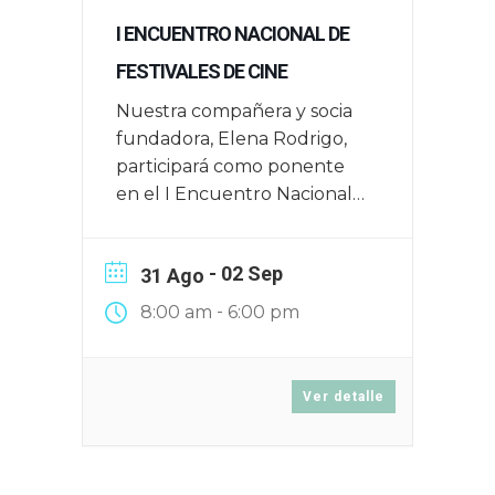
I ENCUENTRO NACIONAL DE
FESTIVALES DE CINE
Nuestra compañera y socia
fundadora, Elena Rodrigo,
participará como ponente
en el I Encuentro Nacional
de Festivales de Cine que
tendrá lugar en Zaragoza el
- 02 Sep
31 Ago
16, 17 y 18 de junio de 2025
-
8:00 am
6:00 pm
Ver detalle