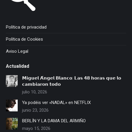
Política de privacidad
Política de Cookies
Aviso Legal
Actualidad
𝗠𝗶𝗴𝘂𝗲𝗹 𝗔́𝗻𝗴𝗲𝗹 𝗕𝗹𝗮𝗻𝗰𝗼: 𝗟𝗮𝘀 𝟰𝟴 𝗵𝗼𝗿𝗮𝘀 𝗾𝘂𝗲 𝗹𝗼
𝗰𝗮𝗺𝗯𝗶𝗮𝗿𝗼𝗻 𝘁𝗼𝗱𝗼
julio 10, 2026
Ya podéis ver «NADAL» en NETFLIX
junio 23, 2026
BERLÍN Y LA DAMA DEL ARMIÑO
mayo 15, 2026