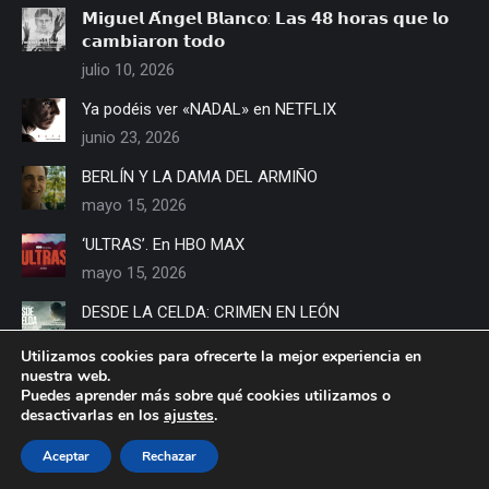
𝗠𝗶𝗴𝘂𝗲𝗹 𝗔́𝗻𝗴𝗲𝗹 𝗕𝗹𝗮𝗻𝗰𝗼: 𝗟𝗮𝘀 𝟰𝟴 𝗵𝗼𝗿𝗮𝘀 𝗾𝘂𝗲 𝗹𝗼
𝗰𝗮𝗺𝗯𝗶𝗮𝗿𝗼𝗻 𝘁𝗼𝗱𝗼
julio 10, 2026
Ya podéis ver «NADAL» en NETFLIX
junio 23, 2026
BERLÍN Y LA DAMA DEL ARMIÑO
mayo 15, 2026
‘ULTRAS’. En HBO MAX
mayo 15, 2026
DESDE LA CELDA: CRIMEN EN LEÓN
mayo 14, 2026
Utilizamos cookies para ofrecerte la mejor experiencia en
nuestra web.
LOS MEJORES AÑOS DE NUESTRA VIDA’ La película
Puedes aprender más sobre qué cookies utilizamos o
documental de Hombres G
desactivarlas en los
ajustes
.
mayo 13, 2026
Aceptar
Rechazar