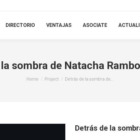
DIRECTORIO
VENTAJAS
ASOCIATE
ACTUAL
e la sombra de Natacha Rambo
You are here:
Home
Project
Detrás de la sombra de…
Detrás de la somb