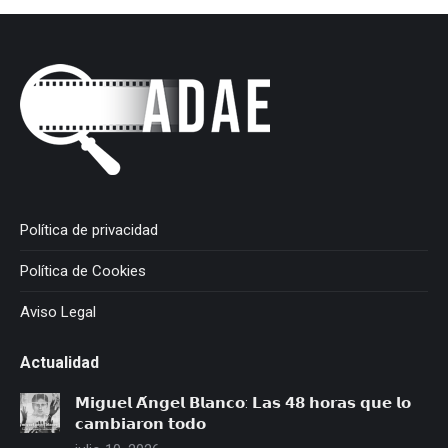
Política de privacidad
Política de Cookies
Aviso Legal
Actualidad
𝗠𝗶𝗴𝘂𝗲𝗹 𝗔́𝗻𝗴𝗲𝗹 𝗕𝗹𝗮𝗻𝗰𝗼: 𝗟𝗮𝘀 𝟰𝟴 𝗵𝗼𝗿𝗮𝘀 𝗾𝘂𝗲 𝗹𝗼
𝗰𝗮𝗺𝗯𝗶𝗮𝗿𝗼𝗻 𝘁𝗼𝗱𝗼