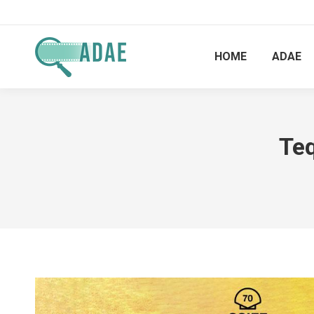
HOME
ADAE
Teq