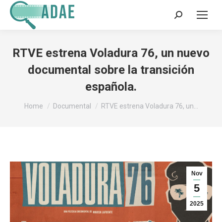
Search:
RTVE estrena Voladura 76, un nuevo
documental sobre la transición
española.
You are here:
Home
Documental
RTVE estrena Voladura 76, un…
Nov
5
2025