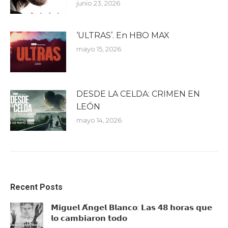
junio 23, 2026
‘ULTRAS’. En HBO MAX
mayo 15, 2026
DESDE LA CELDA: CRIMEN EN
LEÓN
mayo 14, 2026
Recent Posts
𝗠𝗶𝗴𝘂𝗲𝗹 𝗔́𝗻𝗴𝗲𝗹 𝗕𝗹𝗮𝗻𝗰𝗼: 𝗟𝗮𝘀 𝟰𝟴 𝗵𝗼𝗿𝗮𝘀 𝗾𝘂𝗲
𝗹𝗼 𝗰𝗮𝗺𝗯𝗶𝗮𝗿𝗼𝗻 𝘁𝗼𝗱𝗼