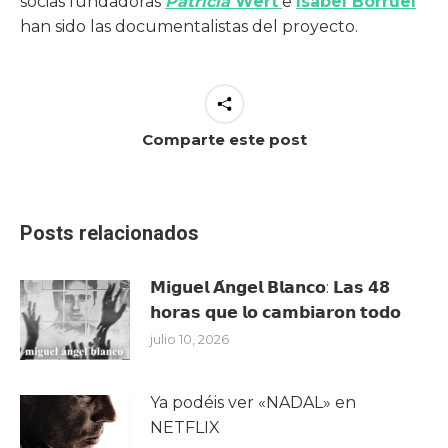
socias fundadoras
Patricia
Wert
e
Isabel Borruel
han sido las documentalistas del proyecto.
Comparte este post
Posts relacionados
𝗠𝗶𝗴𝘂𝗲𝗹 𝗔́𝗻𝗴𝗲𝗹 𝗕𝗹𝗮𝗻𝗰𝗼: 𝗟𝗮𝘀 𝟰𝟴
𝗵𝗼𝗿𝗮𝘀 𝗾𝘂𝗲 𝗹𝗼 𝗰𝗮𝗺𝗯𝗶𝗮𝗿𝗼𝗻 𝘁𝗼𝗱𝗼
julio 10, 2026
Ya podéis ver «NADAL» en
NETFLIX