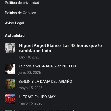
Política de privacidad
Política de Cookies
Aviso Legal
Actualidad
𝗠𝗶𝗴𝘂𝗲𝗹 𝗔́𝗻𝗴𝗲𝗹 𝗕𝗹𝗮𝗻𝗰𝗼: 𝗟𝗮𝘀 𝟰𝟴 𝗵𝗼𝗿𝗮𝘀 𝗾𝘂𝗲 𝗹𝗼
𝗰𝗮𝗺𝗯𝗶𝗮𝗿𝗼𝗻 𝘁𝗼𝗱𝗼
julio 10, 2026
Ya podéis ver «NADAL» en NETFLIX
junio 23, 2026
BERLÍN Y LA DAMA DEL ARMIÑO
mayo 15, 2026
‘ULTRAS’. En HBO MAX
mayo 15, 2026