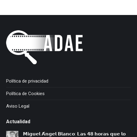
Política de privacidad
Política de Cookies
Aviso Legal
Actualidad
𝗠𝗶𝗴𝘂𝗲𝗹 𝗔́𝗻𝗴𝗲𝗹 𝗕𝗹𝗮𝗻𝗰𝗼: 𝗟𝗮𝘀 𝟰𝟴 𝗵𝗼𝗿𝗮𝘀 𝗾𝘂𝗲 𝗹𝗼