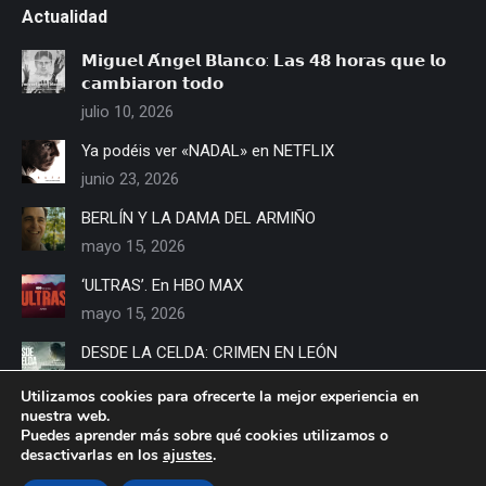
Actualidad
𝗠𝗶𝗴𝘂𝗲𝗹 𝗔́𝗻𝗴𝗲𝗹 𝗕𝗹𝗮𝗻𝗰𝗼: 𝗟𝗮𝘀 𝟰𝟴 𝗵𝗼𝗿𝗮𝘀 𝗾𝘂𝗲 𝗹𝗼
𝗰𝗮𝗺𝗯𝗶𝗮𝗿𝗼𝗻 𝘁𝗼𝗱𝗼
julio 10, 2026
Ya podéis ver «NADAL» en NETFLIX
junio 23, 2026
BERLÍN Y LA DAMA DEL ARMIÑO
mayo 15, 2026
‘ULTRAS’. En HBO MAX
mayo 15, 2026
DESDE LA CELDA: CRIMEN EN LEÓN
mayo 14, 2026
Utilizamos cookies para ofrecerte la mejor experiencia en
nuestra web.
LOS MEJORES AÑOS DE NUESTRA VIDA’ La película
Puedes aprender más sobre qué cookies utilizamos o
documental de Hombres G
desactivarlas en los
ajustes
.
mayo 13, 2026