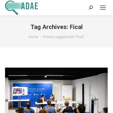
Search:
Tag Archives:
Fical
You are here:
Home
Entries tagged with "Fical"