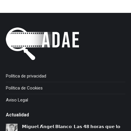
Política de privacidad
Política de Cookies
Aviso Legal
Actualidad
𝗠𝗶𝗴𝘂𝗲𝗹 𝗔́𝗻𝗴𝗲𝗹 𝗕𝗹𝗮𝗻𝗰𝗼: 𝗟𝗮𝘀 𝟰𝟴 𝗵𝗼𝗿𝗮𝘀 𝗾𝘂𝗲 𝗹𝗼