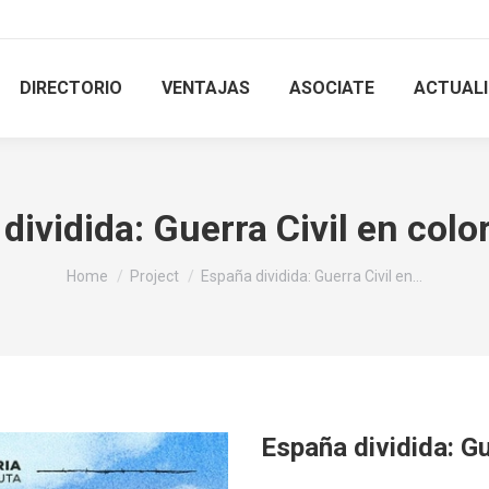
DIRECTORIO
VENTAJAS
ASOCIATE
ACTUAL
dividida: Guerra Civil en colo
You are here:
Home
Project
España dividida: Guerra Civil en…
España dividida: Gu