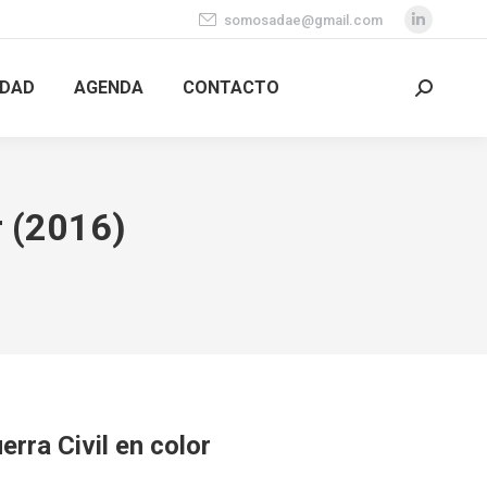
somosadae@gmail.com
Linkedi
page
IDAD
AGENDA
CONTACTO
opens
Search:
in
new
window
r (2016)
erra Civil en color