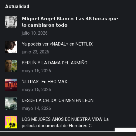
Actualidad
𝗠𝗶𝗴𝘂𝗲𝗹 𝗔́𝗻𝗴𝗲𝗹 𝗕𝗹𝗮𝗻𝗰𝗼: 𝗟𝗮𝘀 𝟰𝟴 𝗵𝗼𝗿𝗮𝘀 𝗾𝘂𝗲
𝗹𝗼 𝗰𝗮𝗺𝗯𝗶𝗮𝗿𝗼𝗻 𝘁𝗼𝗱𝗼
julio 10, 2026
Ya podéis ver «NADAL» en NETFLIX
junio 23, 2026
BERLÍN Y LA DAMA DEL ARMIÑO
mayo 15, 2026
‘ULTRAS’. En HBO MAX
mayo 15, 2026
DESDE LA CELDA: CRIMEN EN LEÓN
mayo 14, 2026
LOS MEJORES AÑOS DE NUESTRA VIDA’ La
película documental de Hombres G
mayo 13, 2026