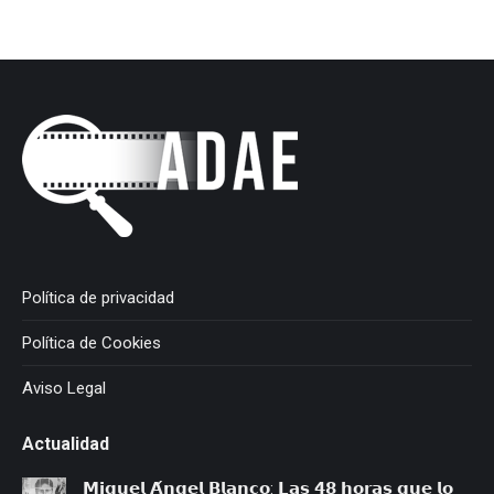
Política de privacidad
Política de Cookies
Aviso Legal
Actualidad
𝗠𝗶𝗴𝘂𝗲𝗹 𝗔́𝗻𝗴𝗲𝗹 𝗕𝗹𝗮𝗻𝗰𝗼: 𝗟𝗮𝘀 𝟰𝟴 𝗵𝗼𝗿𝗮𝘀 𝗾𝘂𝗲 𝗹𝗼