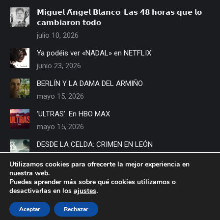
𝗠𝗶𝗴𝘂𝗲𝗹 𝗔́𝗻𝗴𝗲𝗹 𝗕𝗹𝗮𝗻𝗰𝗼: 𝗟𝗮𝘀 𝟰𝟴 𝗵𝗼𝗿𝗮𝘀 𝗾𝘂𝗲 𝗹𝗼
𝗰𝗮𝗺𝗯𝗶𝗮𝗿𝗼𝗻 𝘁𝗼𝗱𝗼
julio 10, 2026
Ya podéis ver «NADAL» en NETFLIX
junio 23, 2026
BERLÍN Y LA DAMA DEL ARMIÑO
mayo 15, 2026
‘ULTRAS’. En HBO MAX
mayo 15, 2026
DESDE LA CELDA: CRIMEN EN LEÓN
mayo 14, 2026
Utilizamos cookies para ofrecerte la mejor experiencia en
nuestra web.
LOS MEJORES AÑOS DE NUESTRA VIDA’ La película
Puedes aprender más sobre qué cookies utilizamos o
documental de Hombres G
desactivarlas en los
ajustes
.
mayo 13, 2026
Aceptar
Rechazar