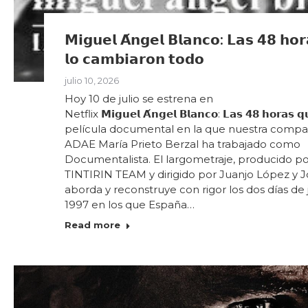
𝗠𝗶𝗴𝘂𝗲𝗹 𝗔́𝗻𝗴𝗲𝗹 𝗕𝗹𝗮𝗻𝗰𝗼: 𝗟𝗮𝘀 𝟰𝟴 𝗵𝗼
𝗹𝗼 𝗰𝗮𝗺𝗯𝗶𝗮𝗿𝗼𝗻 𝘁𝗼𝗱𝗼
julio 10, 2026
Hoy 10 de julio se estrena en
Netflix 𝗠𝗶𝗴𝘂𝗲𝗹 𝗔́𝗻𝗴𝗲𝗹 𝗕𝗹𝗮𝗻𝗰𝗼: 𝗟𝗮𝘀 𝟰𝟴 𝗵𝗼𝗿𝗮𝘀 𝗾
película documental en la que nuestra comp
ADAE María Prieto Berzal ha trabajado como
Documentalista. El largometraje, producido p
TINTIRIN TEAM y dirigido por Juanjo López y Jo
aborda y reconstruye con rigor los dos días de 
1997 en los que España…
Read more