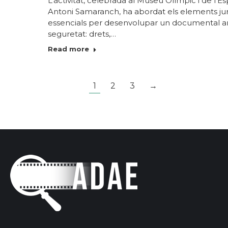
L’activitat, celebrada al Museu Olímpic i de l’E
Antoni Samaranch, ha abordat els elements jur
essencials per desenvolupar un documental 
seguretat: drets,…
Read more
1
2
3
→