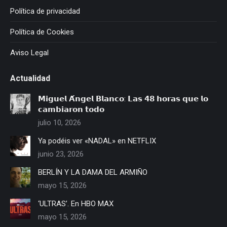
Política de privacidad
Política de Cookies
Aviso Legal
Actualidad
𝗠𝗶𝗴𝘂𝗲𝗹 𝗔́𝗻𝗴𝗲𝗹 𝗕𝗹𝗮𝗻𝗰𝗼: 𝗟𝗮𝘀 𝟰𝟴 𝗵𝗼𝗿𝗮𝘀 𝗾𝘂𝗲 𝗹𝗼
𝗰𝗮𝗺𝗯𝗶𝗮𝗿𝗼𝗻 𝘁𝗼𝗱𝗼
julio 10, 2026
Ya podéis ver «NADAL» en NETFLIX
junio 23, 2026
BERLÍN Y LA DAMA DEL ARMIÑO
mayo 15, 2026
‘ULTRAS’. En HBO MAX
mayo 15, 2026