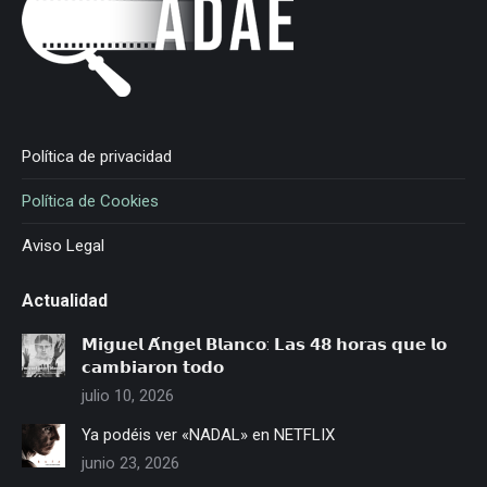
Política de privacidad
Política de Cookies
Aviso Legal
Actualidad
𝗠𝗶𝗴𝘂𝗲𝗹 𝗔́𝗻𝗴𝗲𝗹 𝗕𝗹𝗮𝗻𝗰𝗼: 𝗟𝗮𝘀 𝟰𝟴 𝗵𝗼𝗿𝗮𝘀 𝗾𝘂𝗲 𝗹𝗼
𝗰𝗮𝗺𝗯𝗶𝗮𝗿𝗼𝗻 𝘁𝗼𝗱𝗼
julio 10, 2026
Ya podéis ver «NADAL» en NETFLIX
junio 23, 2026