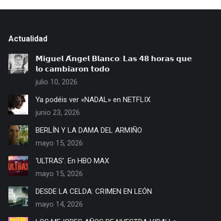
Actualidad
𝗠𝗶𝗴𝘂𝗲𝗹 𝗔́𝗻𝗴𝗲𝗹 𝗕𝗹𝗮𝗻𝗰𝗼: 𝗟𝗮𝘀 𝟰𝟴 𝗵𝗼𝗿𝗮𝘀 𝗾𝘂𝗲
𝗹𝗼 𝗰𝗮𝗺𝗯𝗶𝗮𝗿𝗼𝗻 𝘁𝗼𝗱𝗼
julio 10, 2026
Ya podéis ver «NADAL» en NETFLIX
junio 23, 2026
BERLÍN Y LA DAMA DEL ARMIÑO
mayo 15, 2026
‘ULTRAS’. En HBO MAX
mayo 15, 2026
DESDE LA CELDA: CRIMEN EN LEÓN
mayo 14, 2026